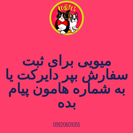
میویی برای ثبت
سفارش بپر دایرکت یا
به شماره هامون پیام
بده
09920601055