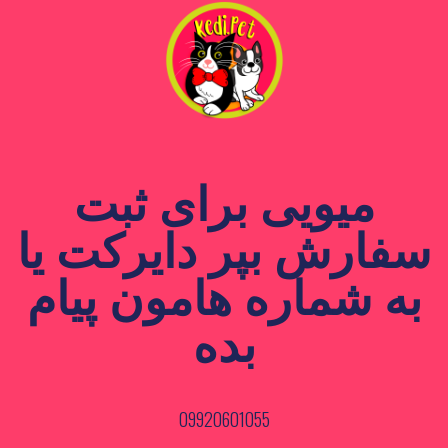
میویی برای ثبت
سفارش بپر دایرکت یا
به شماره هامون پیام
بده
09920601055