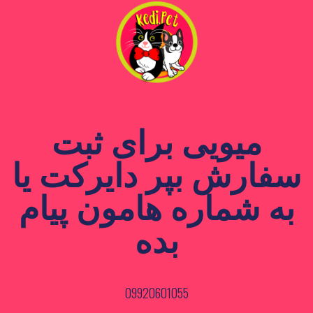
میویی برای ثبت
سفارش بپر دایرکت یا
به شماره هامون پیام
بده
09920601055