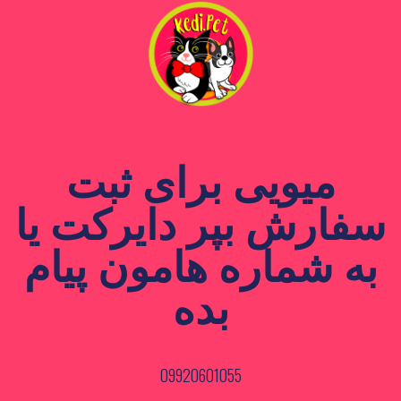
میویی برای ثبت
سفارش بپر دایرکت یا
به شماره هامون پیام
بده
09920601055