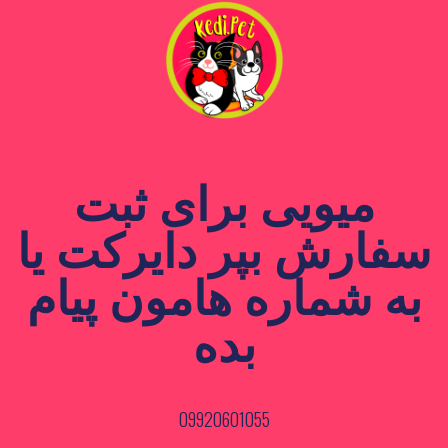
میویی برای ثبت
سفارش بپر دایرکت یا
به شماره هامون پیام
بده
09920601055